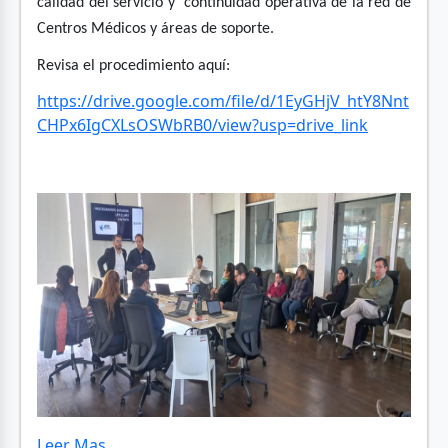
calidad del servicio y continuidad operativa de la red de
Centros Médicos y áreas de soporte.
Revisa el procedimiento aquí:
https://drive.google.com/file/d/1EyGHjV_htY8Nnt
CHPx6IgCXLsOSWbRB0/view?usp=drive_link
Leer Mas...